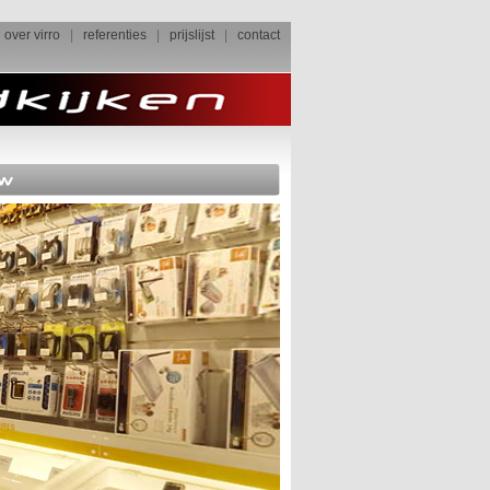
over virro
|
referenties
|
prijslijst
|
contact