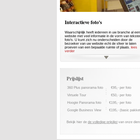
Interactieve foto's
Waarschijnlijk heeft iedereen in uw branche al een
website met veel informatie in de vorm van tekste
foto's. U kunt zich nu onderscheiden door de
bezoeker van uw website echt de sfeer te laten
proeven van een bepaalde ruimte of plaats.
lees
verder
Prijslijst
360 Plus panorama foto
€95,- per foto
:
:
Virtuele Tour
€50,- per foto
:
Hoogte Panorama foto
€195,- per foto
:
Google Business View
€195,- (basic pakke
Bekijk hier de
de volledige prijslijst
van onze dien