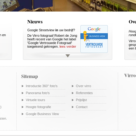
Nieuws
Ove
Google Streetview
in
uw bedrijf?
Hoog
n en
rond
De Virro fotograaf Robert de Jong
heeft recent van Google het label
Virro
'Google Vertrouwde Fotograaf'
gesp
toegekend gekregen.
lees verder
een b
Virro
Sitemap
Introductie 360° foto's
Over virro
Panorama foto's
Referenties
Virtuele tours
Prijslijst
t)
Hoogte fotografie
Contact
Google Business View
sten.